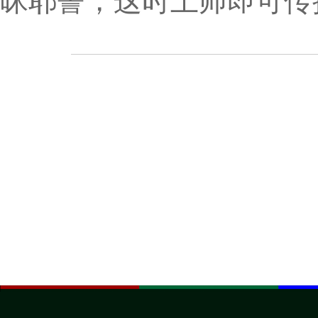
昧耶誓，这时上师即可传