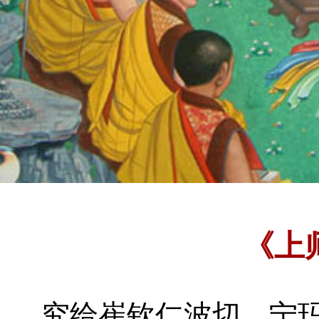
《上
究给崔钦仁波切
宁