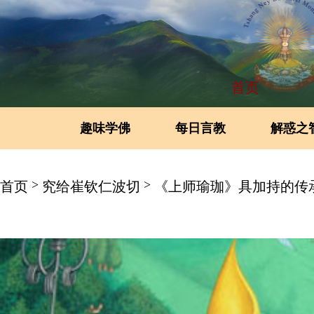
首页
趣味学佛
每日言教
解惑之
>
>
首页
究给崔钦仁波切
《上师瑜珈》具加持的传