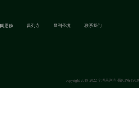
闻思修
昌列寺
昌列圣境
联系我们
copyright 2019-2022 宁玛昌列寺
蜀ICP备1903