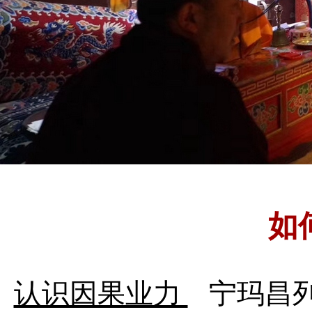
如
认识因果业力
宁玛昌