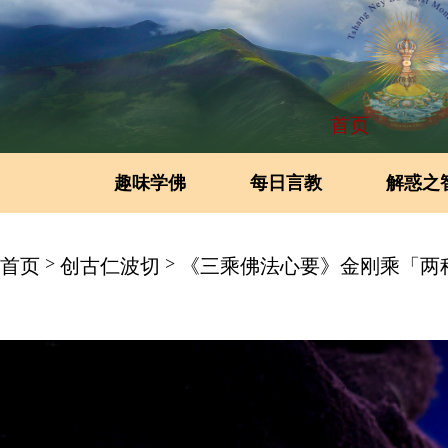
首页
趣味学佛
每日言教
解惑之
>
>
首页
创古仁波切
《三乘佛法心要》金刚乘「两