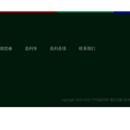
闻思修
昌列寺
昌列圣境
联系我们
copyright 2019-2022 宁玛昌列寺
蜀ICP备1903