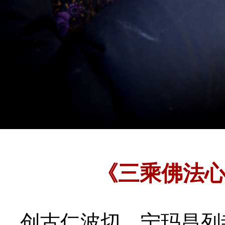
《三乘佛法
创古仁波切
宁玛昌列