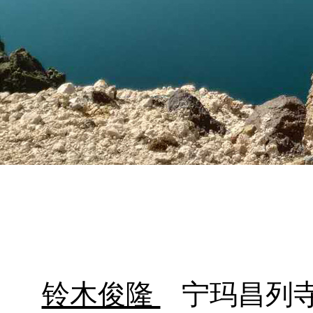
铃木俊隆
宁玛昌列