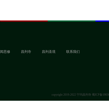
闻思修
昌列寺
昌列圣境
联系我们
copyright 2019-2022 宁玛昌列寺
蜀ICP备1903