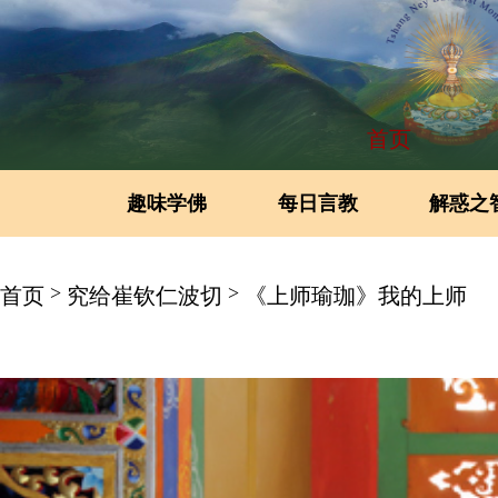
首页
趣味学佛
每日言教
解惑之
>
>
首页
究给崔钦仁波切
《上师瑜珈》我的上师