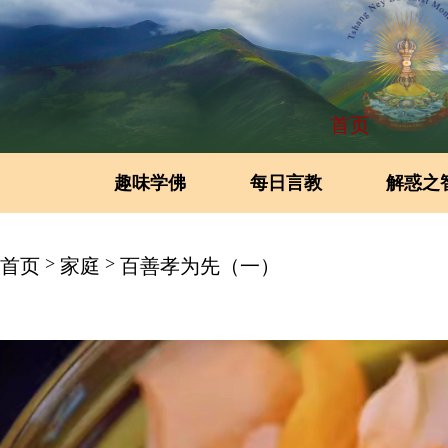
首页
趣味学佛
每日言教
解惑之
>
>
首页
家庭
百善孝为先（一）