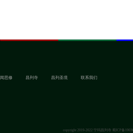
闻思修
昌列寺
昌列圣境
联系我们
copyright 2019-2022 宁玛昌列寺
蜀ICP备1903