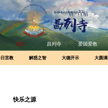
首页
昌列寺
爱国爱教
每日言教
解惑之智
大德开示
大圆满
快乐之源