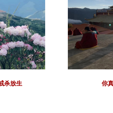
戒杀放生
你