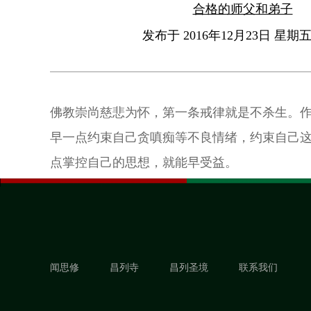
合格的师父和弟子
发布于 2016年12月23日 星期五 
佛教崇尚慈悲为怀，第一条戒律就是不杀生。
早一点约束自己贪嗔痴等不良情绪，约束自己
点掌控自己的思想，就能早受益。
闻思修
昌列寺
昌列圣境
联系我们