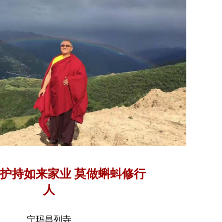
护持如来家业 莫做蝌蚪修行
人
宁玛昌列寺