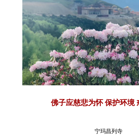
佛子应慈悲为怀 保护环境 
宁玛昌列寺