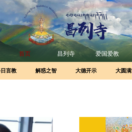
首页
昌列寺
爱国爱教
每日言教
解惑之智
大德开示
大圆满