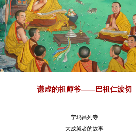
谦虚的祖师爷——巴祖仁波切
宁玛昌列寺
大成就者的故事