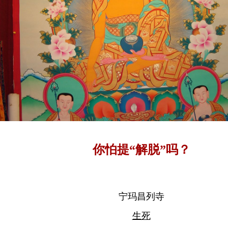
你怕提“解脱”吗？
宁玛昌列寺
生死