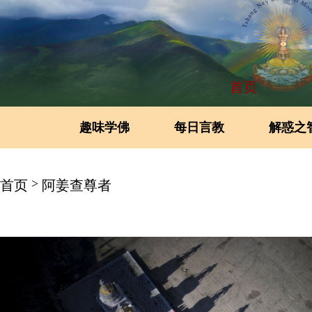
首页
趣味学佛
每日言教
解惑之
>
首页
阿姜查尊者