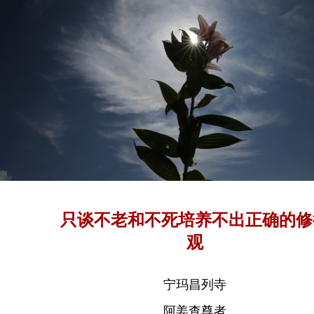
只谈不老和不死培养不出正确的修
观
宁玛昌列寺
阿姜查尊者