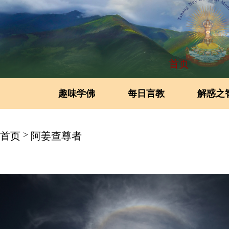
首页
趣味学佛
每日言教
解惑之
>
首页
阿姜查尊者