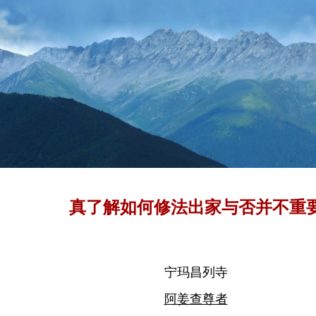
真了解如何修法出家与否并不重
宁玛昌列寺
阿姜查尊者