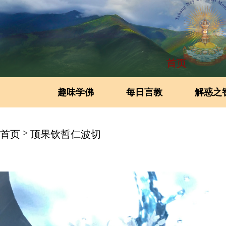
首页
趣味学佛
每日言教
解惑之
>
首页
顶果钦哲仁波切