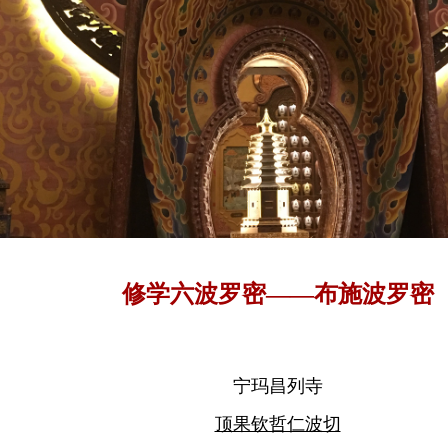
修学六波罗密——布施波罗密
宁玛昌列寺
顶果钦哲仁波切