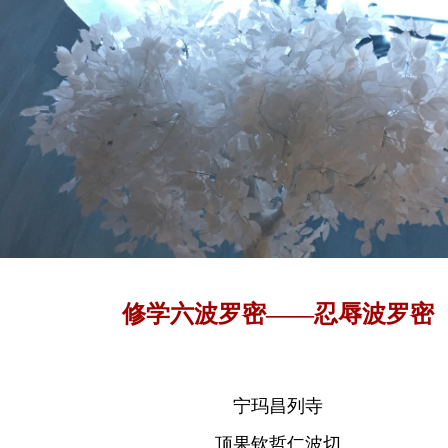
修学六波罗密——忍辱波罗密
宁玛昌列寺
顶果钦哲仁波切