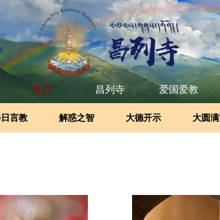
首页
昌列寺
爱国爱教
每日言教
解惑之智
大德开示
大圆满