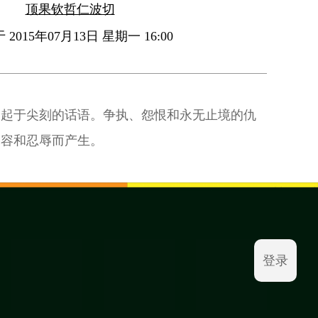
顶果钦哲仁波切
2015年07月13日 星期一 16:00
多起于尖刻的话语。争执、怨恨和永无止境的仇
宽容和忍辱而产生。
登录