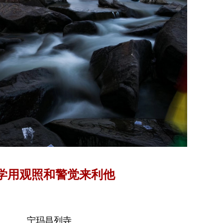
学用观照和警觉来利他
宁玛昌列寺