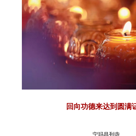
回向功德来达到圆满
宁玛昌列寺