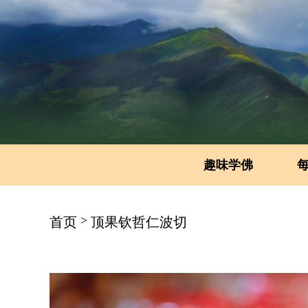
趣味学佛
>
首页
顶果钦哲仁波切