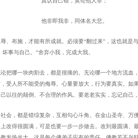
真认自己错，莫论他人非；
他非即我非，同体名大悲。
辱、布施，才能有所成就。必须要“翻过来”，这也就是
，坏事与自己。”舍弃小我，完成大我。
无论把哪一块肉割去，都是很痛的。无论哪一个地方流血
亏，受人所不能受的侮辱。心量要放大，行为要真实。如
自己以往的颠倒、不合理的作风。要老老实实，忘记自己
个社会，都是错综复杂，互相勾心斗角。在金山圣寺、万
马上改得很圆满，可是也要一步一步做去。改到最圆满、
佛教发扬光大。这是每个佛弟子应有的责任。佛教若不兴