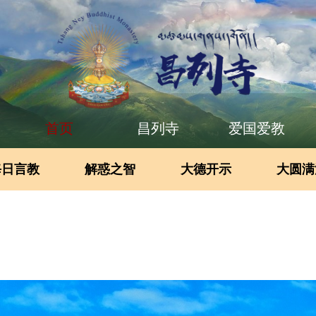
首页
昌列寺
爱国爱教
每日言教
解惑之智
大德开示
大圆满