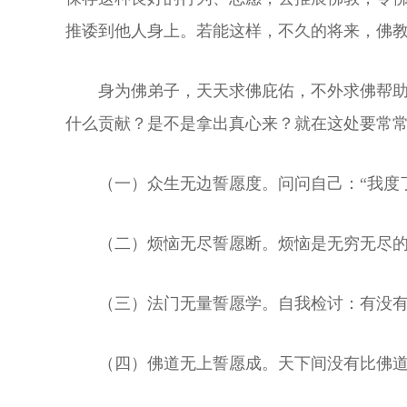
推诿到他人身上。若能这样，不久的将来，佛
身为佛弟子，天天求佛庇佑，不外求佛帮助
什么贡献？是不是拿出真心来？就在这处要常
（一）众生无边誓愿度。问问自己：“我度
（二）烦恼无尽誓愿断。烦恼是无穷无尽
（三）法门无量誓愿学。自我检讨：有没
（四）佛道无上誓愿成。天下间没有比佛