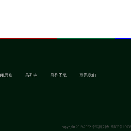
闻思修
昌列寺
昌列圣境
联系我们
copyright 2019-2022 宁玛昌列寺
蜀ICP备1903