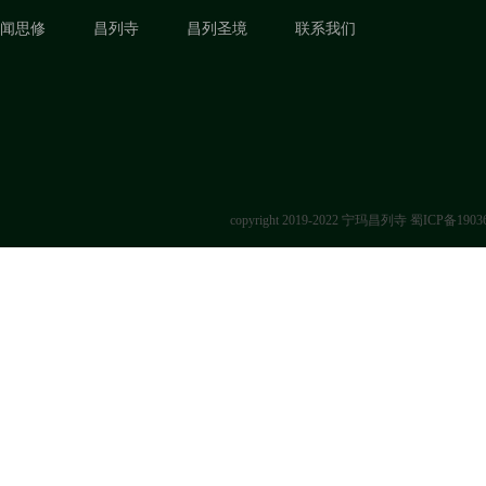
闻思修
昌列寺
昌列圣境
联系我们
copyright 2019-2022 宁玛昌列寺
蜀ICP备1903