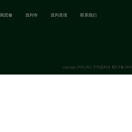
闻思修
昌列寺
昌列圣境
联系我们
copyright 2019-2022 宁玛昌列寺
蜀ICP备1903