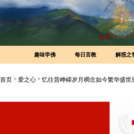
首页
趣味学佛
每日言教
解惑之
>
>
首页
爱之心
忆往昔峥嵘岁月稠念如今繁华盛世