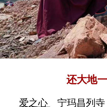
还大地
爱之心
宁玛昌列寺