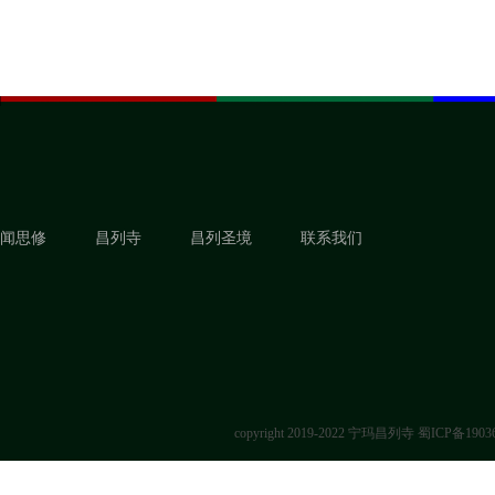
闻思修
昌列寺
昌列圣境
联系我们
copyright 2019-2022 宁玛昌列寺
蜀ICP备1903