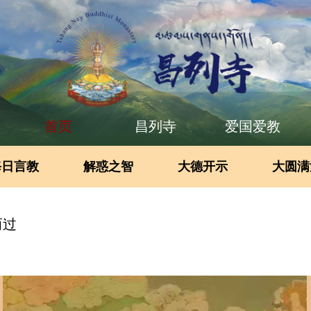
首页
昌列寺
爱国爱教
每日言教
解惑之智
大德开示
大圆满
而过