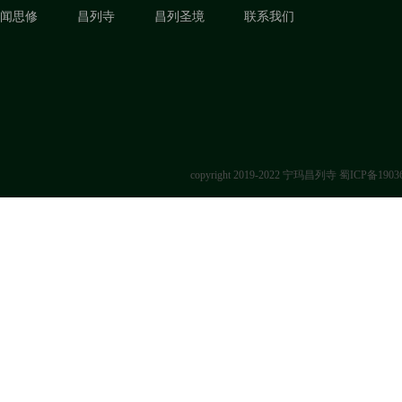
闻思修
昌列寺
昌列圣境
联系我们
copyright 2019-2022 宁玛昌列寺
蜀ICP备1903