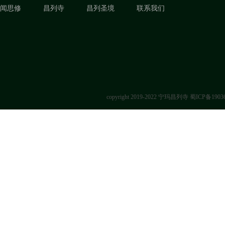
闻思修
昌列寺
昌列圣境
联系我们
copyright 2019-2022 宁玛昌列寺
蜀ICP备1903