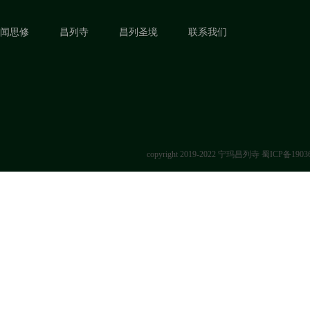
闻思修
昌列寺
昌列圣境
联系我们
copyright 2019-2022 宁玛昌列寺
蜀ICP备1903