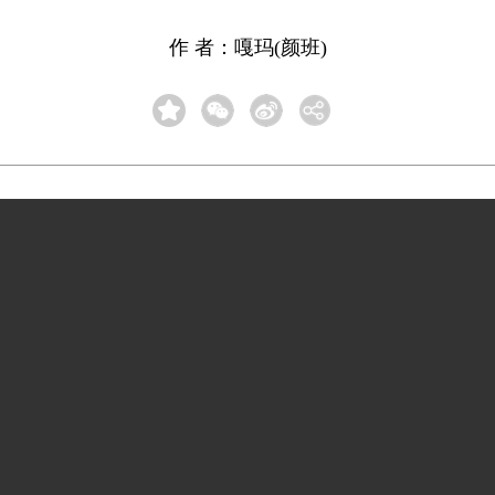
作 者：嘎玛(颜班)