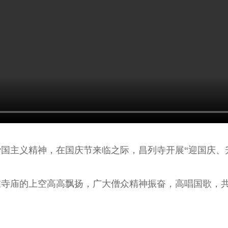
爱国主义精神，在国庆节来临之际，昌列寺开展“迎国庆、
在寺庙的上空高高飘扬，广大僧众精神振奋，高唱国歌，