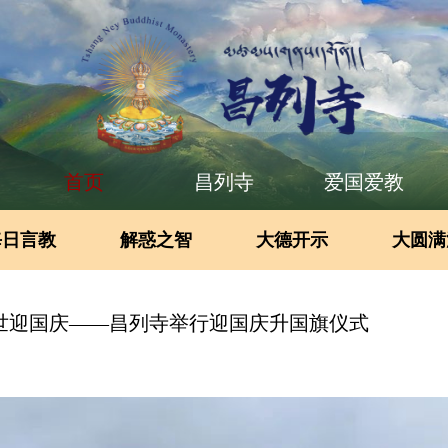
首页
昌列寺
爱国爱教
每日言教
解惑之智
大德开示
大圆满
世迎国庆——昌列寺举行迎国庆升国旗仪式