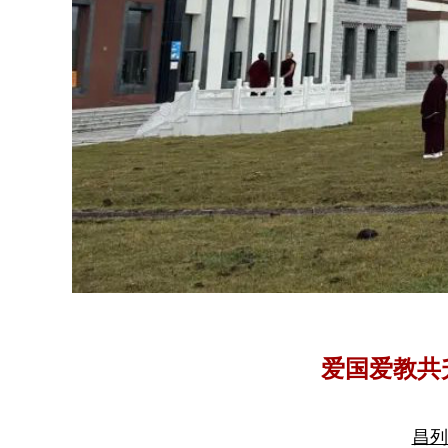
爱国爱教共
昌