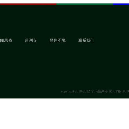
闻思修
昌列寺
昌列圣境
联系我们
copyright 2019-2022 宁玛昌列寺
蜀ICP备1903