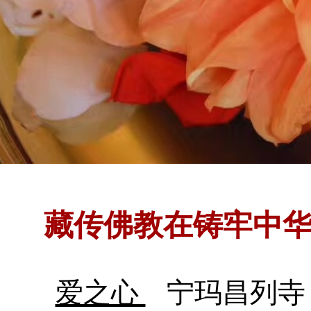
藏传佛教在铸牢中
爱之心
宁玛昌列寺