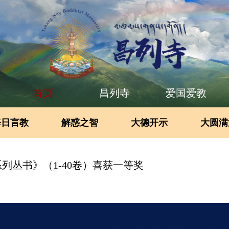
首页
昌列寺
爱国爱教
每日言教
解惑之智
大德开示
大圆满
列丛书》（1-40卷）喜获一等奖