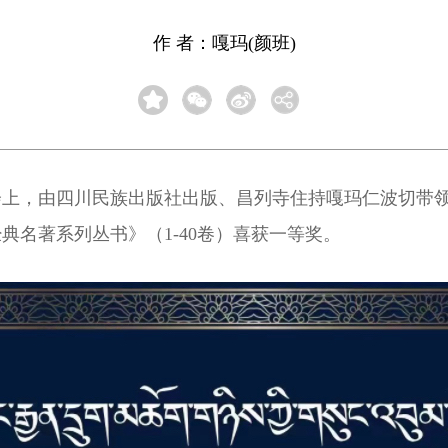
作 者：嘎玛(颜班)
会上，由四川民族出版社出版、昌列寺住持嘎玛仁波切带
名著系列丛书》（1-40卷）喜获一等奖。