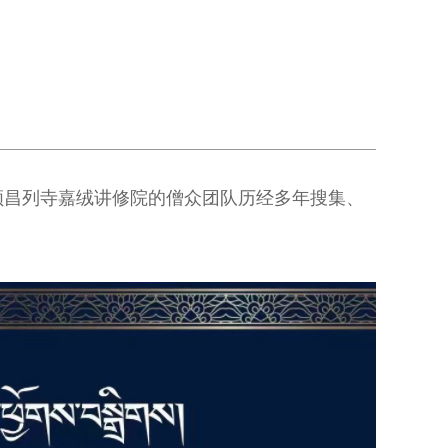
领昌列寺嘉绒讲修院的僧众团队历经多年搜集、