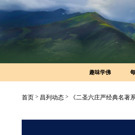
趣味学佛
>
>
首页
昌列动态
《二圣六庄严经典名著系