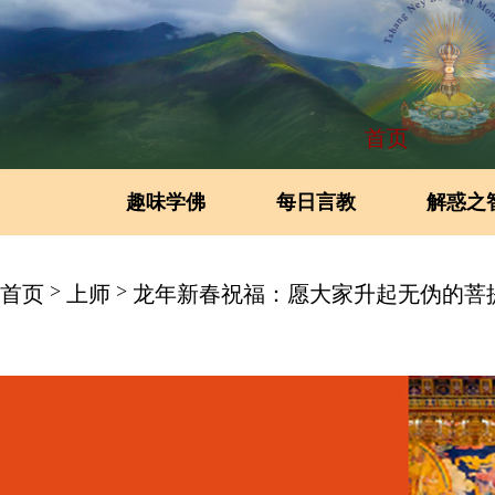
首页
趣味学佛
每日言教
解惑之
>
>
首页
上师
龙年新春祝福：愿大家升起无伪的菩