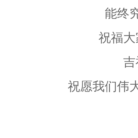
能终
祝福大
吉
祝愿我们伟