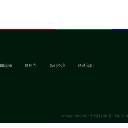
闻思修
昌列寺
昌列圣境
联系我们
copyright 2019-2022 宁玛昌列寺
蜀ICP备1903