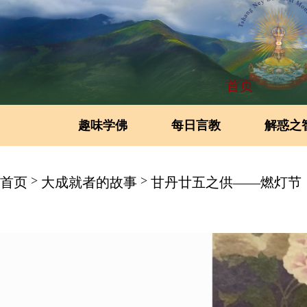
首页
趣味学佛
每日言教
解惑之
>
>
首页
大成就者的故事
甘丹廿五之供——燃灯节