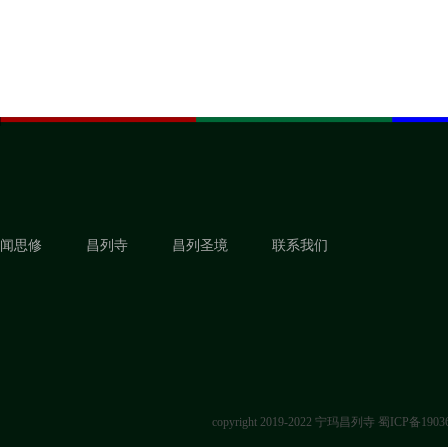
闻思修
昌列寺
昌列圣境
联系我们
copyright 2019-2022 宁玛昌列寺
蜀ICP备1903