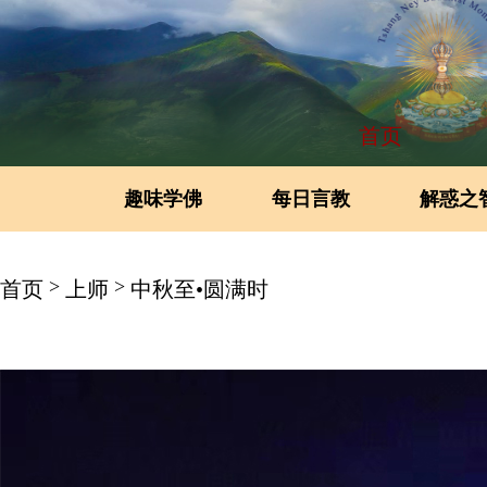
首页
趣味学佛
每日言教
解惑之
>
>
首页
上师
中秋至•圆满时