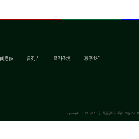
闻思修
昌列寺
昌列圣境
联系我们
copyright 2019-2022 宁玛昌列寺
蜀ICP备1903