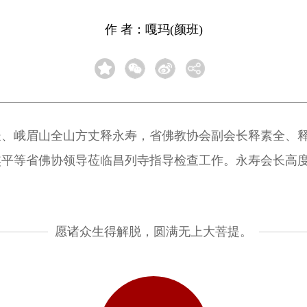
作 者：嘎玛(颜班)
长、峨眉山全山方丈释永寿，省佛教协会副会长释素全、
焦平等省佛协领导莅临昌列寺指导检查工作。永寿会长高
愿诸众生得解脱，圆满无上大菩提。