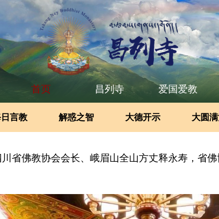
首页
昌列寺
爱国爱教
每日言教
解惑之智
大德开示
大圆满