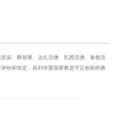
释意寂、释智果、达扎活佛、扎西活佛、香根活
度评价和肯定，昌列寺爱国爱教是守正创新的典