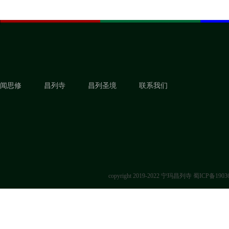
闻思修
昌列寺
昌列圣境
联系我们
copyright 2019-2022 宁玛昌列寺
蜀ICP备1903