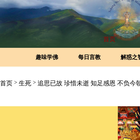
首页
趣味学佛
每日言教
解惑之
>
>
首页
生死
追思已故 珍惜未逝 知足感恩 不负今