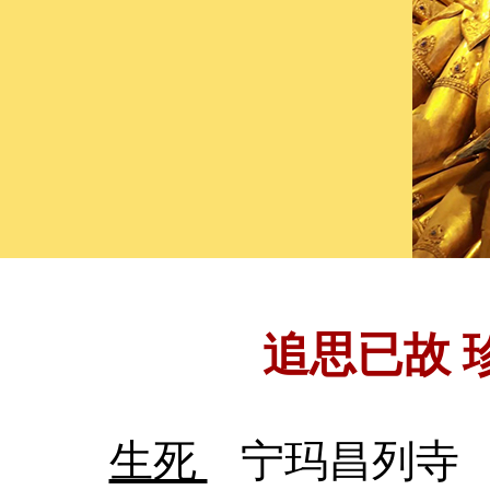
追思已故 
生死
宁玛昌列寺