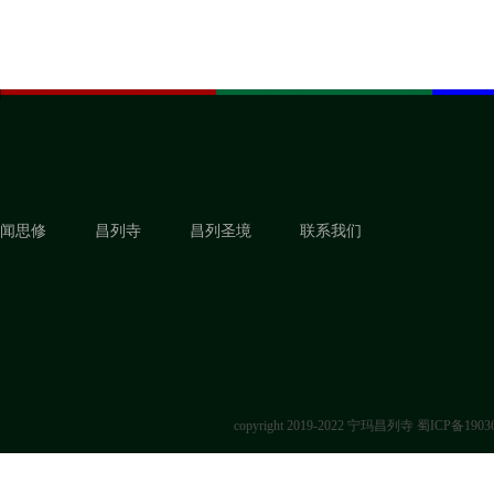
闻思修
昌列寺
昌列圣境
联系我们
copyright 2019-2022 宁玛昌列寺
蜀ICP备1903