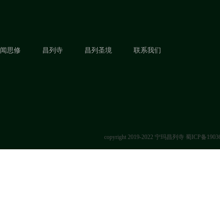
闻思修
昌列寺
昌列圣境
联系我们
copyright 2019-2022 宁玛昌列寺
蜀ICP备1903