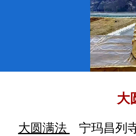
大
大圆满法
宁玛昌列