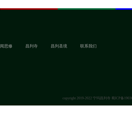
闻思修
昌列寺
昌列圣境
联系我们
copyright 2019-2022 宁玛昌列寺
蜀ICP备1903