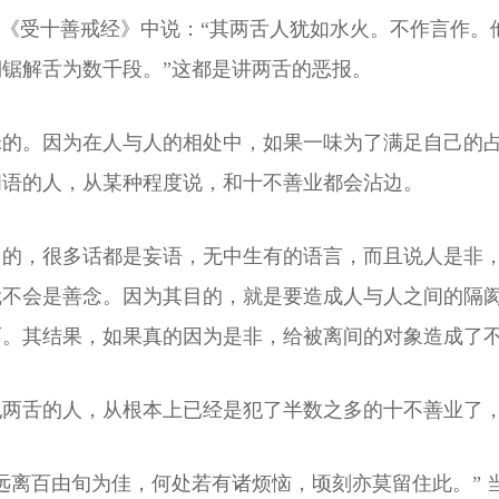
”《受十善戒经》中说：“其两舌人犹如水火。不作言作
锯解舌为数千段。”这都是讲两舌的恶报。
昧的。因为在人与人的相处中，如果一味为了满足自己的
间语的人，从某种程度说，和十不善业都会沾边。
目的，很多话都是妄语，无中生有的语言，而且说人是非
就不会是善念。因为其目的，就是要造成人与人之间的隔
面。其结果，如果真的因为是非，给被离间的对象造成了
犯两舌的人，从根本上已经是犯了半数之多的十不善业了
远离百由旬为佳，何处若有诸烦恼，顷刻亦莫留住此。” 