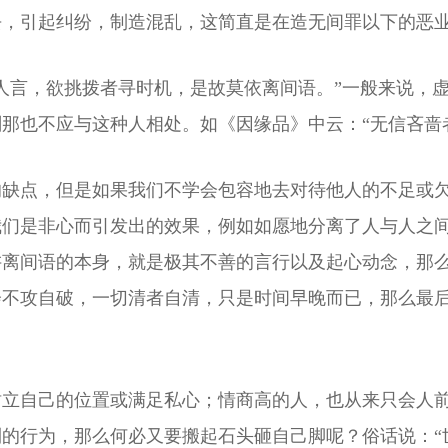
去，引起纠纷，制造混乱，这简直是在造无间罪以下的恶
人言，欲挑拨者寻时机，是故莫依离间语。”一般来说，
那也不应与这种人相处。如《因缘品》中云：“无信吝啬
的缺点，但是如果我们不学会包容地去对待他人的不足或
我们是非心而引发出的效果，例如如愿地分离了人与人之
讲离间语的本身，就是极其不善的言行以及起心动念，那
会不攻自破，一切清者自清，只是时间早晚而已，那么最
树立自己的位置或满足私心；情商高的人，也从来只会人
的行为，那么何必又要搬起石头砸自己脚呢？俗话说：“