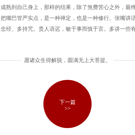
会成熟到自己身上，那样的结果，除了煞费苦心之外，最
，把嘴巴管严实点，是一种禅定，也是一种修行。张嘴讲
多念经、多持咒。贵人语迟，敏于事而慎于言。多讲一些
愿诸众生得解脱，圆满无上大菩提。
下一篇
>>