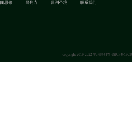
闻思修
昌列寺
昌列圣境
联系我们
copyright 2019-2022 宁玛昌列寺
蜀ICP备1903