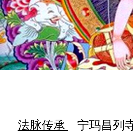
法脉传承
宁玛昌列