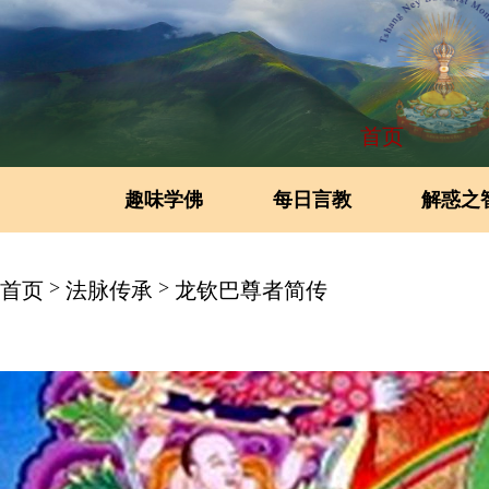
首页
趣味学佛
每日言教
解惑之
>
>
首页
法脉传承
龙钦巴尊者简传