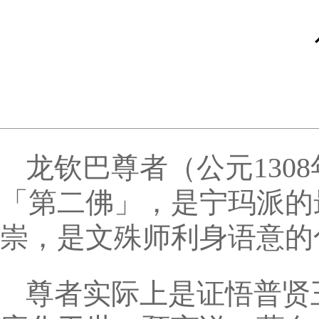
龙钦巴尊者（公元130
「第二佛」，是宁玛派的
崇，是文殊师利身语意的
尊者实际上是证悟普贤