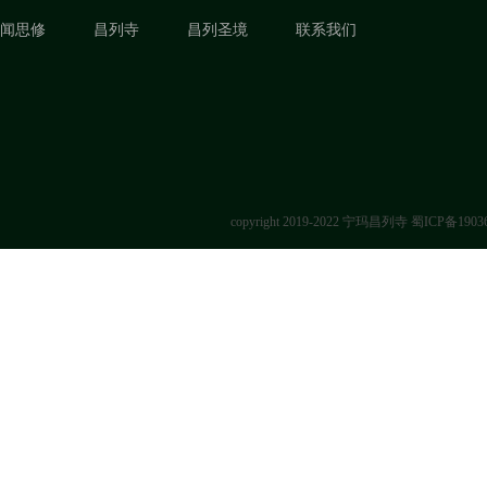
闻思修
昌列寺
昌列圣境
联系我们
copyright 2019-2022 宁玛昌列寺
蜀ICP备1903