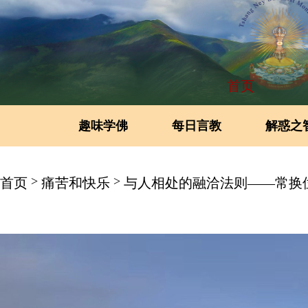
首页
趣味学佛
每日言教
解惑之
>
>
首页
痛苦和快乐
与人相处的融洽法则——常换