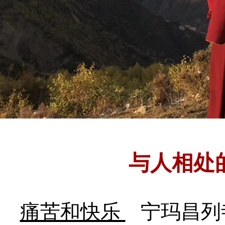
与人相处
痛苦和快乐
宁玛昌列