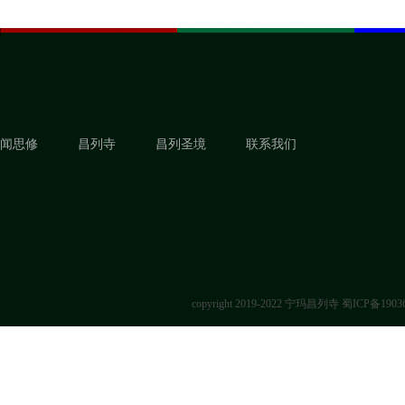
闻思修
昌列寺
昌列圣境
联系我们
copyright 2019-2022 宁玛昌列寺
蜀ICP备1903