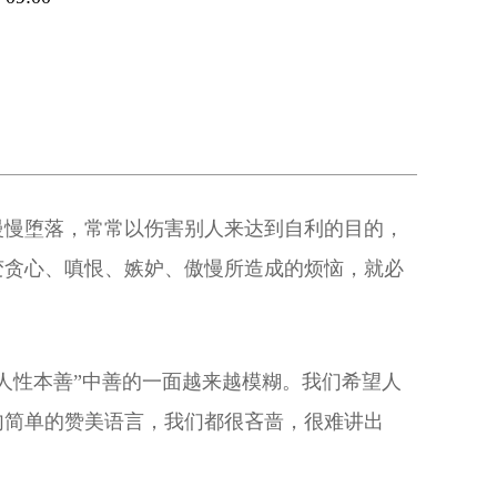
慢慢堕落，常常以伤害别人来达到自利的目的，
变贪心、嗔恨、嫉妒、傲慢所造成的烦恼，就必
人性本善”中善的一面越来越模糊。我们希望人
句简单的赞美语言，我们都很吝啬，很难讲出