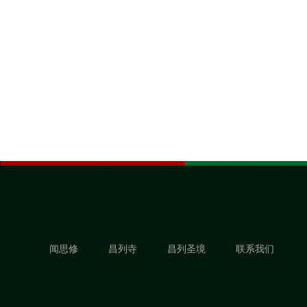
闻思修
昌列寺
昌列圣境
联系我们