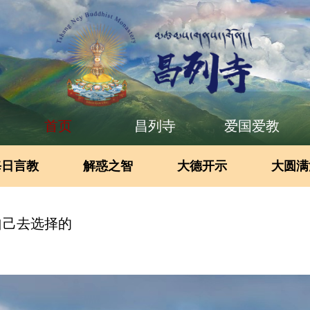
首页
昌列寺
爱国爱教
每日言教
解惑之智
大德开示
大圆满
自己去选择的