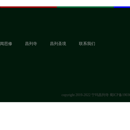
闻思修
昌列寺
昌列圣境
联系我们
copyright 2019-2022 宁玛昌列寺
蜀ICP备1903