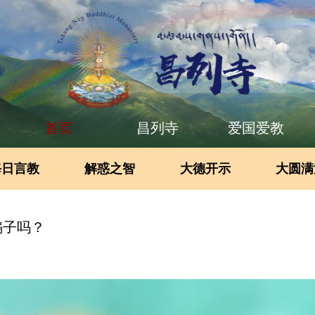
首页
昌列寺
爱国爱教
每日言教
解惑之智
大德开示
大圆满
骗子吗？