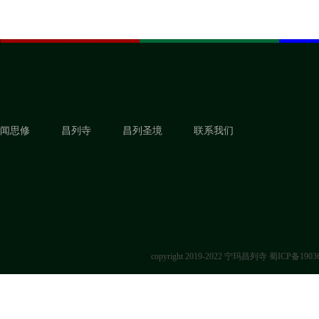
闻思修
昌列寺
昌列圣境
联系我们
copyright 2019-2022 宁玛昌列寺
蜀ICP备1903