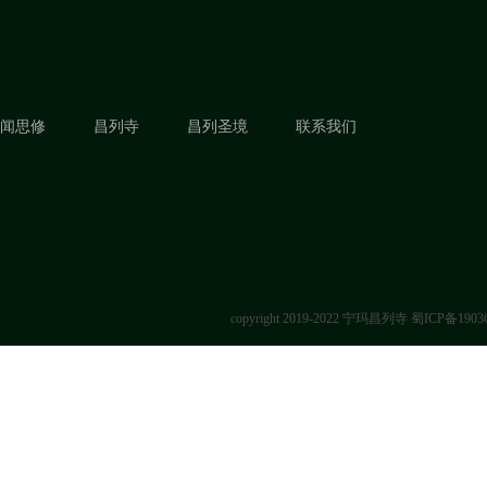
闻思修
昌列寺
昌列圣境
联系我们
copyright 2019-2022 宁玛昌列寺
蜀ICP备1903