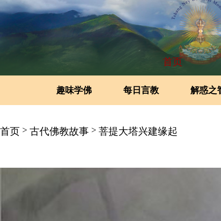
首页
趣味学佛
每日言教
解惑之
>
>
首页
古代佛教故事
菩提大塔兴建缘起