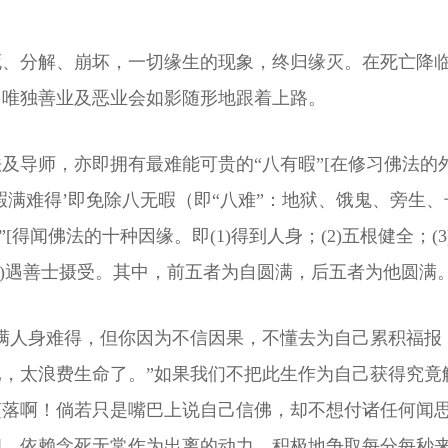
死、分解、崩坏，一切缘生的现象，终归缘灭。在死亡降
，唯独善业及恶业会如影随形地跟着上路。
及导师，亦即拥有最难能可贵的“八有暇”[在修习佛法的
暇满难得’即免除八无暇（即“八难”：地狱、饿鬼、旁生
闻佛法的十种因缘。即(1)得到人身；(2)五根健全；(3)生
转；(10)遇善士摄受。其中，前五者为自圆满，后五者为他圆
满人身难得，但你因为不信因果，不懂去为自己累积福报
，太浪费生命了。”如果我们不把此生作为自己获得究竟
堕落啊！倘若只是嘴巴上说自己信佛，却不想付诸任何闻
相，依赖念死无常作为出离的动力，积极地争取每分每秒