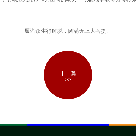
愿诸众生得解脱，圆满无上大菩提。
下一篇
>>