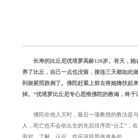
长寿的比丘尼优塔萝高龄120岁。有天，
养了比丘，自己一点也没留，接连三天都如此
到袈裟而跌倒了。佛陀赶紧上前去将她搀扶起来
掉。”优塔萝比丘尼专心思惟佛陀的教诲，终于
佛陀在他入灭时，最后一项教授的教法是与
人，死亡也不会依出生的先后排序而“分工”，
面对、了解、认识，也应该提早做准备的。