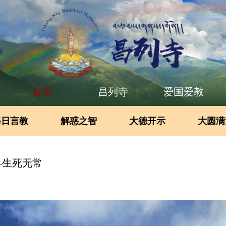
首页
昌列寺
爱国爱教
每日言教
解惑之智
大德开示
大圆满
—生死无常