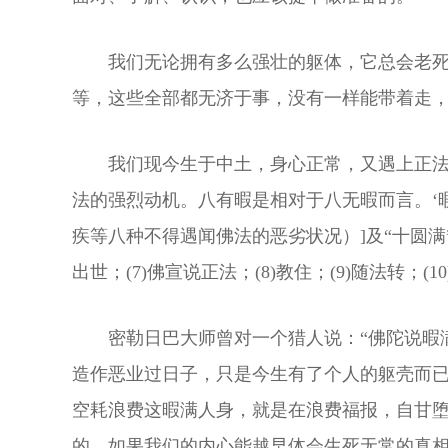
我们无论拥有多么强壮的躯体，它总会老
等，这些全部都无济于事，没有一样能带着走
我们现今生于中土，身心正常，又遇上正法
法的强烈动机。八有暇是相对于八无暇而言。‘
疾等八种不得遇闻佛法的恶劣状况）]及“十圆满”[得
出世；(7)佛宣说正法；(8)教住；(9)随法
密勒日巴大师曾对一个猎人说：“佛陀说暇
造作恶业过日子，只是今生有了个人的躯壳而已
空耗浪费这暇满人身，就是在浪费福报，自甘
的，如果我们的内心能越早体会生死无常的真