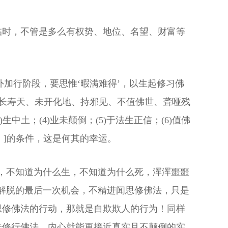
临时，不管是多么有权势、地位、名望、财富等
外加行阶段，要思惟‘暇满难得’，以生起修习佛
、长寿天、未开化地、持邪见、不值佛世、聋哑残
中土；(4)业未颠倒；(5)于法生正信；(6)值佛
满。]的条件，这是何其的幸运。
，不知道为什么生，不知道为什么死，浑浑噩噩
解脱的最后一次机会，不精进闻思修佛法，只是
思修佛法的行动，那就是自欺欺人的行为！同样
来修行佛法，内心就能更接近真实且不颠倒的实