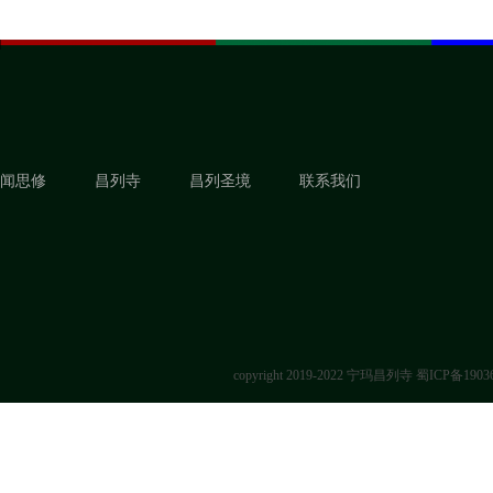
闻思修
昌列寺
昌列圣境
联系我们
copyright 2019-2022 宁玛昌列寺
蜀ICP备1903