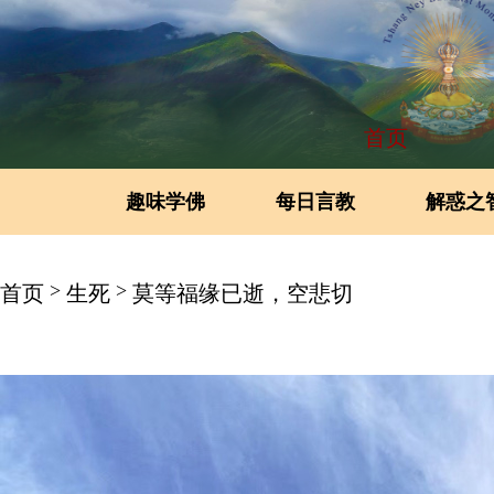
首页
趣味学佛
每日言教
解惑之
>
>
首页
生死
莫等福缘已逝，空悲切