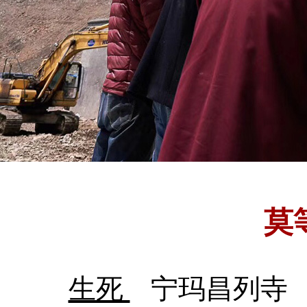
莫
生死
宁玛昌列寺