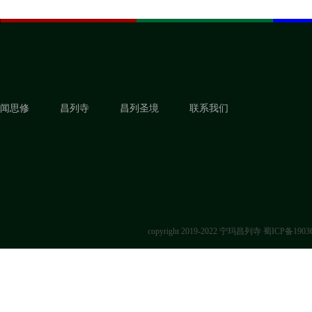
闻思修
昌列寺
昌列圣境
联系我们
copyright 2019-2022 宁玛昌列寺
蜀ICP备1903