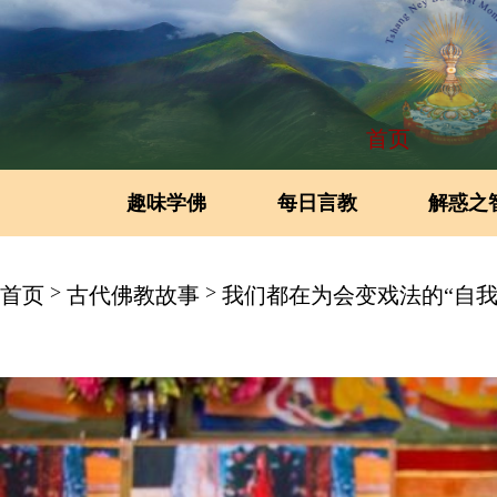
首页
趣味学佛
每日言教
解惑之
>
>
首页
古代佛教故事
我们都在为会变戏法的“自我