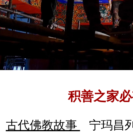
积善之家必
古代佛教故事
宁玛昌