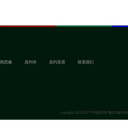
闻思修
昌列寺
昌列圣境
联系我们
copyright 2019-2022 宁玛昌列寺
蜀ICP备1903