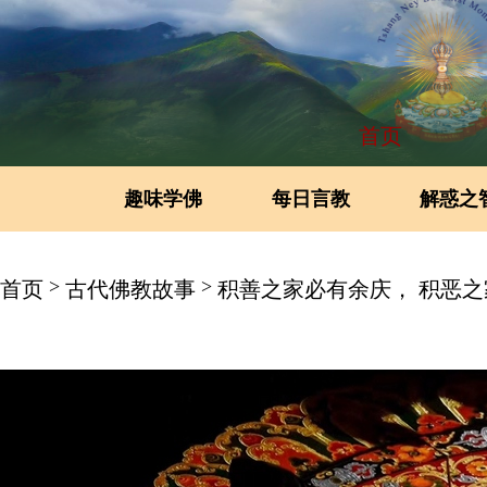
首页
趣味学佛
每日言教
解惑之
>
>
首页
古代佛教故事
积善之家必有余庆， 积恶