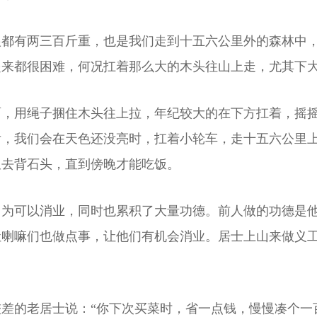
根都有两三百斤重，也是我们走到十五六公里外的森林中
起来都很困难，何况扛着那么大的木头往山上走，尤其下
面，用绳子捆住木头往上拉，年纪较大的在下方扛着，摇
后，我们会在天色还没亮时，扛着小轮车，走十五六公里
又去背石头，直到傍晚才能吃饭。
因为可以消业，同时也累积了大量功德。前人做的功德是
让喇嘛们也做点事，让他们有机会消业。居士上山来做义
差的老居士说：“你下次买菜时，省一点钱，慢慢凑个一