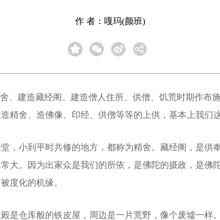
作 者：嘎玛(颜班)
精舍、建造藏经阁、建造僧人住所、供僧、饥荒时期作布
建造精舍、造佛像、印经、供僧等等的上供，基本上我们
经堂，小到平时共修的地方，都称为精舍。藏经阁，是供
非常大。因为出家众是我们的所依，是佛陀的摄政，是佛
有被度化的机缘。
大殿是仓库般的铁皮屋，周边是一片荒野，像个废墟一样