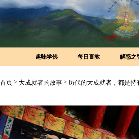
首页
趣味学佛
每日言教
解惑之
>
>
首页
大成就者的故事
历代的大成就者，都是持